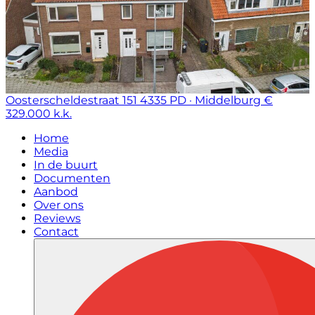
Oosterscheldestraat 151
4335 PD · Middelburg
€
329.000 k.k.
Home
Media
In de buurt
Documenten
Aanbod
Over ons
Reviews
Contact