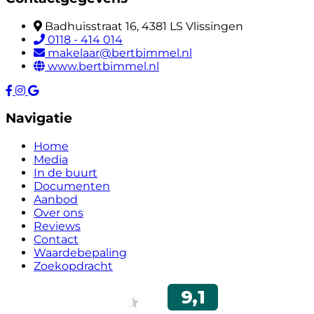
Badhuisstraat 16, 4381 LS Vlissingen
0118 - 414 014
makelaar@bertbimmel.nl
www.bertbimmel.nl
Navigatie
Home
Media
In de buurt
Documenten
Aanbod
Over ons
Reviews
Contact
Waardebepaling
Zoekopdracht