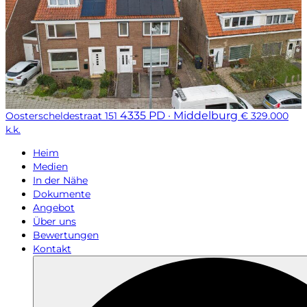
4335 PD · Middelburg
Oosterscheldestraat 151
€ 329.000
k.k.
Heim
Medien
In der Nähe
Dokumente
Angebot
Über uns
Bewertungen
Kontakt