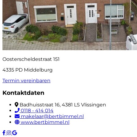
Oosterscheldestraat 151
4335 PD Middelburg
Termin vereinbaren
Kontaktdaten
Badhuisstraat 16, 4381 LS Vlissingen
0118 - 414 014
makelaar@bertbimmel.nl
www.bertbimmel.nl