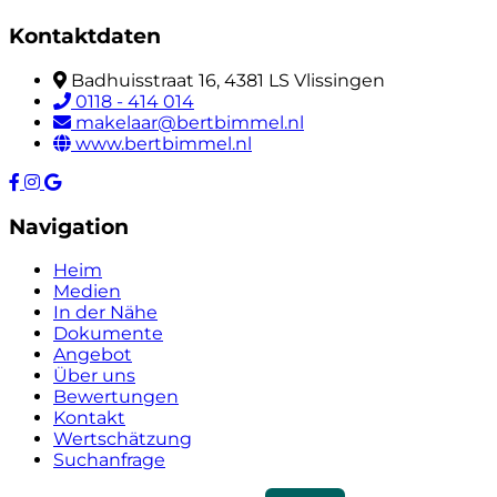
Kontaktdaten
Badhuisstraat 16, 4381 LS Vlissingen
0118 - 414 014
makelaar@bertbimmel.nl
www.bertbimmel.nl
Navigation
Heim
Medien
In der Nähe
Dokumente
Angebot
Über uns
Bewertungen
Kontakt
Wertschätzung
Suchanfrage